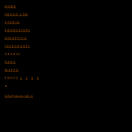
HOME
IMAGO LAB
STORIA
PRODUZIONI
DIDATTICA
INSEGNANTI
ORARIO
NEWS
MAPPA
PHOTO
1
2
3
4
*
info@imago-lab.it