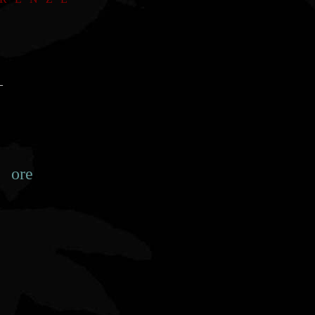
_
e 17.30 Max 100 spettatori a serata