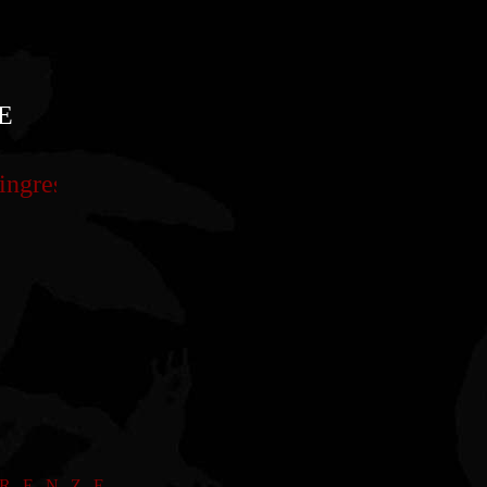
E
esso libero
IRENZE