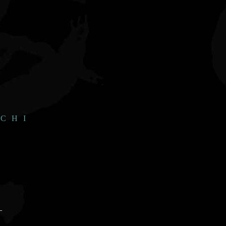
CHI
_