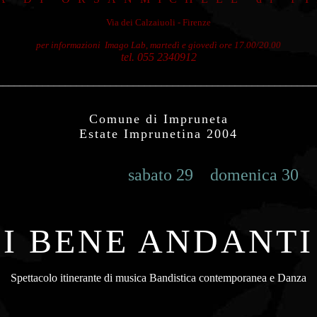
Via dei Calzaiuoli - Firenze
per informazioni Imago Lab, martedì e giovedì ore 17.00/20.00
tel. 055 2340912
________________________________________________________
Comune di Impruneta
Estate Imprunetina 2004
sabato 29 domenica 30 or
I BENE ANDANTI
Spettacolo itinerante di musica Bandistica contemporanea e Danza