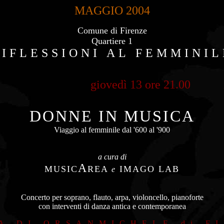
MAGGIO 2004
Comune di Firenze
Quartiere 1
RIFLESSIONI AL FEMMINIL
giovedì 13 ore 21.00 ingr
DONNE IN MUSICA
Viaggio al femminile dal '600 al '900
a cura di
A
MUSIC
REA
IMAGO LAB
e
Concerto per soprano, flauto, arpa, violoncello, pianoforte
con interventi di danza antica e contemporanea
A DI ORSANMICHELE di F