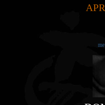
APR
mercol