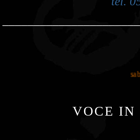
tel. 
______________________
sabat
VOCE IN