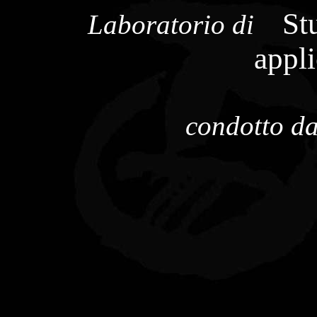
St
Laboratorio
di
applicata
condotto d
Rossana
ca