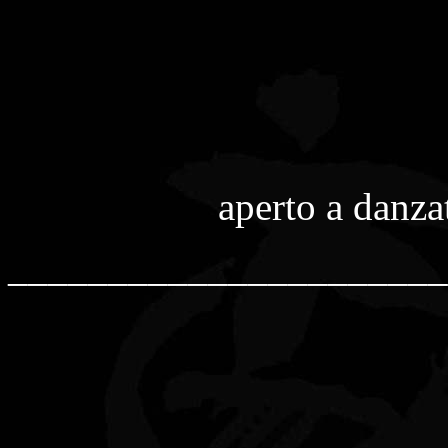
aperto a danzat
______________________