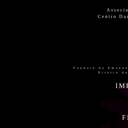
Associa
Centro Da
Fondato da Emanue
Diretto d
IM
F